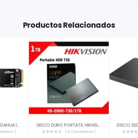
Productos Relacionados
DISCO DURO SOLIDO DAHUA 128GB M.2 2280 NVME PCIE GEN3.0X4 3D NAND DHI-SSD-C900N128G
DISCO DURO PORTATIL HIKVISION 1TB HS-EHDD-T30 USB 3.0 MICRO B HS-EHDD-T30
ntarios )
( 0 Comentarios )