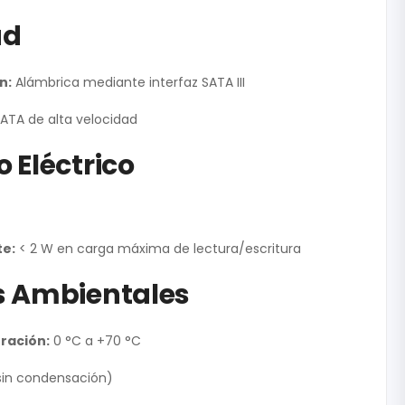
ad
n:
Alámbrica mediante interfaz SATA III
ATA de alta velocidad
 Eléctrico
e:
< 2 W en carga máxima de lectura/escritura
s Ambientales
ración:
0 °C a +70 °C
sin condensación)