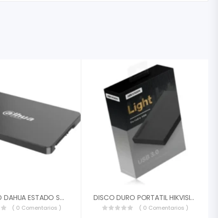
DISCO SSD DAHUA ESTADO SOLIDO SSD 500GB SATA III C800A DHI-SSDC800AS500G
DISCO DURO PORTATIL HIKVISION 2TB HS-EHDD-T30 USB 3.0 MICRO B HS-EHDD-T30-2TB
( 0 Comentarios )
( 0 Comentarios )