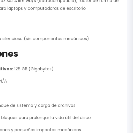
faz SATA III 6 Gb/s (Retrocompatible); factor de forma de
ara laptops y computadoras de escritorio
 silencioso (sin componentes mecánicos)
ones
tivos:
128 GB (Gigabytes)
N/A
nque de sistema y carga de archivos
bloques para prolongar la vida útil del disco
aciones y pequeños impactos mecánicos