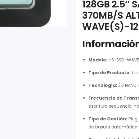
128GB 2.5″ 
370MB/S AL
WAVE(S)-1
Informació
Modelo:
HS-SSD-WAVE
Tipo de Producto:
Uni
Tecnología:
3D NAND F
Frecuencia de Trans
escritura secuencial h
Tipo de Gestión:
Plug 
de basura automática