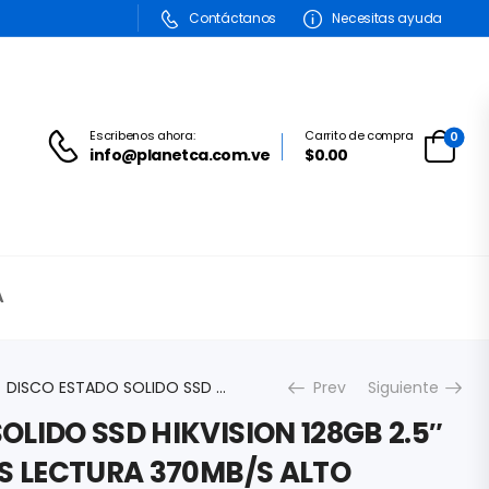
Contáctanos
Necesitas ayuda
Escribenos ahora:
Carrito de compra
0
info@planetca.com.ve
$0.00
A
DISCO ESTADO SOLIDO SSD HIKVISION 128GB 2.5″ SATA III 460MB/S LECTURA 370MB/S ALTO PERFORMANCE HS-SSD-WAVE(S)-128G
Prev
Siguiente
OLIDO SSD HIKVISION 128GB 2.5″
/S LECTURA 370MB/S ALTO