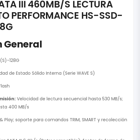
SATA III 460MB/S LECTURA
TO PERFORMANCE HS-SSD-
28G
n General
(S)-128G
dad de Estado Sólido Interna (Serie WAVE S)
lash
misión:
Velocidad de lectura secuencial hasta 530 MB/s;
asta 400 MB/s
& Play; soporte para comandos TRIM, SMART y recolección