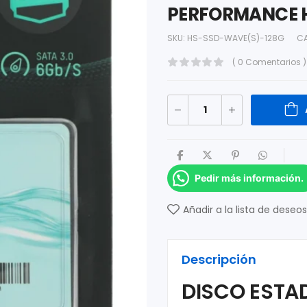
PERFORMANCE 
SKU:
HS-SSD-WAVE(S)-128G
C
( 0 Comentarios )
Pedir más información.
Añadir a la lista de deseos
Descripción
DISCO ESTAD