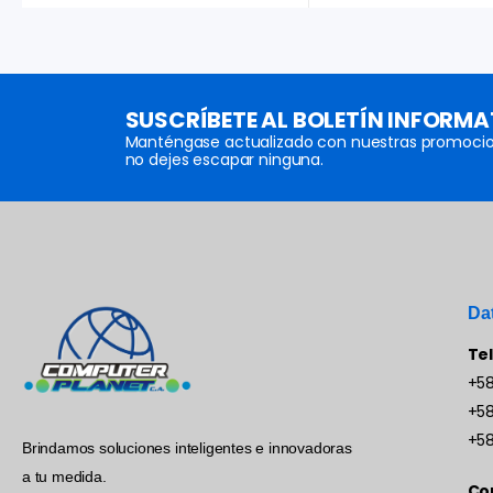
SUSCRÍBETE AL BOLETÍN INFORMA
Manténgase actualizado con nuestras promocio
no dejes escapar ninguna.
Da
Te
+58
+58
+58
Brindamos soluciones inteligentes e innovadoras
a tu medida.
Co