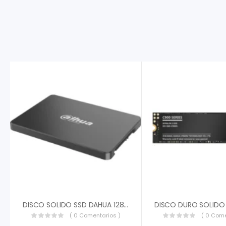
DISCO SOLIDO SSD DAHUA 128GB SATA III 6 GB/S DHI-SSDC800AS128G
( 0 Comentarios )
( 0 Come