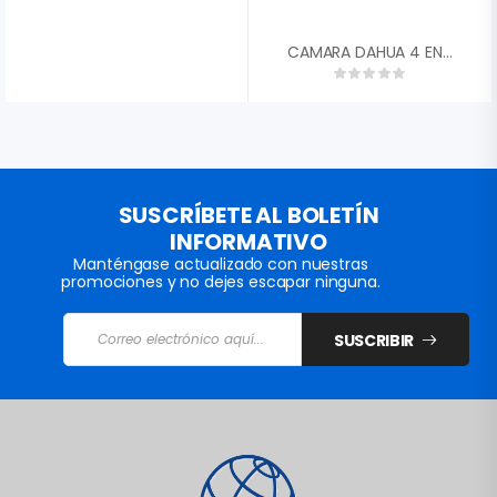
CAMARA DAHUA 4 EN 1 1/2,7 CMOS 5MP 20FPS TIPO BALA METALICA 2,8MM FOV 93░ DWDR IR 20M IP6 DH-HAC-B2A51N-0280B-S2″
SUSCRÍBETE AL BOLETÍN
INFORMATIVO
Manténgase actualizado con nuestras
promociones y no dejes escapar ninguna.
SUSCRIBIR