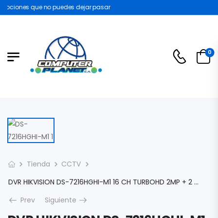
ociones que no puedes dejar pasar
0
Tienda
CCTV
DVR HIKVISION DS-7216HGHI-M1 16 CH TURBOHD 2MP + 2 CH IP 5MP / 1080P/ HDMI-VGA-RCA/ 1 BAHÍA DE DISCO DURO HASTA 10TB/ 1 CANAL DE AUDIO/ RJ45/ USB DS-7216HGHI-M1
Prev
Siguiente