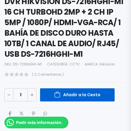
DVR HIKVISION DS-7216HGHI-M1
16 CH TURBOHD 2MP + 2 CH IP
5MP / 1080P/ HDMI-VGA-RCA/ 1
BAHÍA DE DISCO DURO HASTA
10TB/ 1 CANAL DE AUDIO/ RJ45/
USB DS-7216HGHI-M1
SKU:
DS-7216HGHI-M1
CATEGORÍA:
CCTV
MARCA:
Hikvision
( 0 Comentarios )
Añadir a la Cesta
Pedir más información.