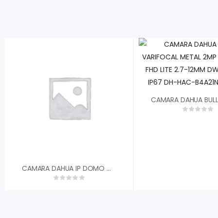
CAMARA DAHUA IP DOMO METALICO 2MP 30FPS 2,8MM FOV 110░ IP67 IK10 IR 30M DWDR H.265 2 IVS POE SLOT MICRO SD HASTA 256GB DH-IPC-HDBW2230EN-S-0280B-S2