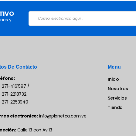
TIVO
nes y
tos De Contácto
Menu
léfono:
Inicio
 271-4161597
/
Nosotros
 271-2218732
Servicios
 271-2253940
Tienda
rreo electronico:
info@planetca.com.ve
ección:
Calle 13 con Av 13