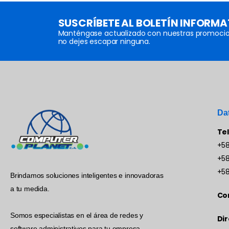
SUSCRÍBETE AL BOLETÍN INFORMA
Manténgase actualizado con nuestras promocio
no dejes escapar ninguna.
Da
Te
+58
+58
+58
Brindamos soluciones inteligentes e innovadoras
a tu medida.
Co
Somos especialistas en el área de redes y
Dir
software administrativos para tu empresa.