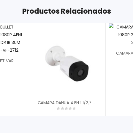
Productos Relacionados
CAMARA DAHUA BULLET VARIFOCAL METAL 2MP 1080P 4EN1 FHD LITE 2.7-12MM DWDR IR 30M IP67 DH-HAC-B4A21N-VF-2712
CAMARA DAHUA 4 EN 1 1/2,7 CMOS 5MP 20FPS TIPO BALA METALICA 2,8MM FOV 93░ DWDR IR 20M IP6 DH-HAC-B2A51N-0280B-S2″