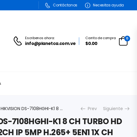
Contáctanos
Necesitas ayuda
Escribenos ahora:
Carrito de compra
0
info@planetca.com.ve
$0.00
A
DVR HIKVISION DS-7108HGHI-K1 8 CH TURBO HD 1080 LITE 2MP + 2CH IP 5MP H.265+ 5EN1 1X CH AUDIO 1X BAHIA DISCO DURO HDMI VGA RCA
Prev
Siguiente
DS-7108HGHI-K1 8 CH TURBO HD
 2CH IP 5MP H.265+ 5EN1 1X CH