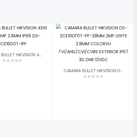
CAMARA BULLET HIKVISION 4EN1 1080P 2MP 2.8MM IP66 DS-2CE16D0T-IPF
CAMARA BULLET HIKVISION DS-2CE10DF0T-PF-28MM 2MP LENTE 2.8MM COLORVU TVI/AHD/CVI/CVBS EXTERIOR IP67 3D DNR 12VDC