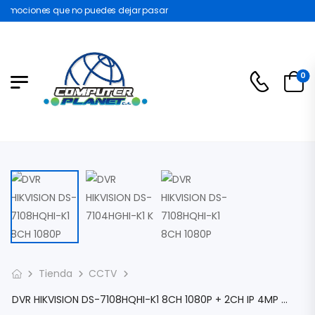
omociones que no puedes dejar pasar
0
Tienda
CCTV
DVR HIKVISION DS-7108HQHI-K1 8CH 1080P + 2CH IP 4MP LITE/3 MP/1080P/720P H.265+ HDTVI/AHD/CVI/CVBS/IP AUDIO E/S VGA HDMI BNC