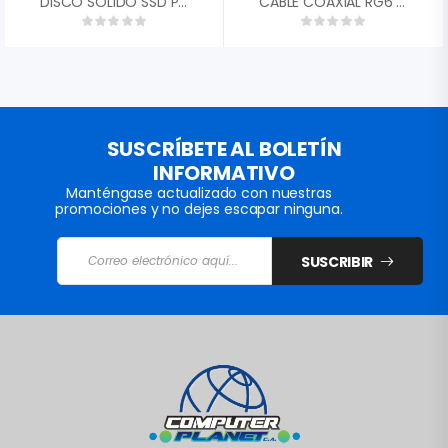
DISCO SOLIDO SSD PATRIOT P210 1TB SATA3 2,5 P210S1TB25″
CABLE COAXIAL RG6 NETVSION
SUSCRÍBETE AL BOLETÍN
INFORMATIVO
Manténgase actualizado con nuestras
promociones y no dejes escapar ninguna.
SUSCRIBIR