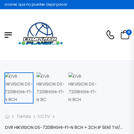
ociones que no puedes dejar pasar
0
Tienda
CCTV
DVR HIKVISION DS-7208HGHI-F1-N 8CH + 2CH IP 5EN1 TVI/AHD/CVI/CVBS/IP 1080P 2MP H.264+ HDMI / VGA SIMULT┴NEAS FULL HD 1080P 1X AUDIO