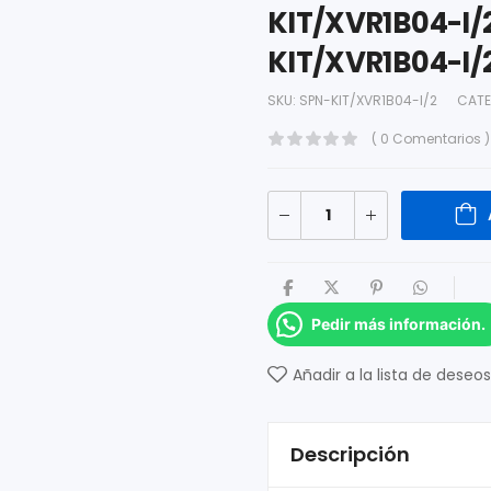
KIT/XVR1B04-I/2
KIT/XVR1B04-I/
SKU:
SPN-KIT/XVR1B04-I/2
CATE
( 0 Comentarios )
Pedir más información.
Añadir a la lista de deseos
Descripción