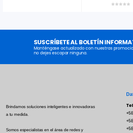
SUSCRÍBETE AL BOLETÍN INFORMA
Manténgase actualizado con nuestras promocio
no dejes escapar ninguna.
Da
Te
Brindamos soluciones inteligentes e innovadoras
+58
a tu medida.
+58
+58
Somos especialistas en el área de redes y