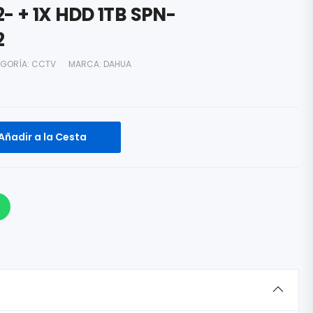
- + 1X HDD 1TB SPN-
2
GORÍA:
CCTV
MARCA:
DAHUA
Añadir a la Cesta