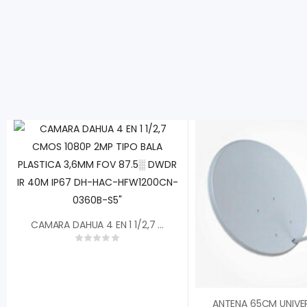
CAMARA DAHUA 4 EN 1 1/2,7 CMOS 1080P 2MP TIPO BALA PLASTICA 3,6MM FOV 87.5░ DWDR IR 40M IP67 DH-HAC-HFW1200CN-0360B-S5″