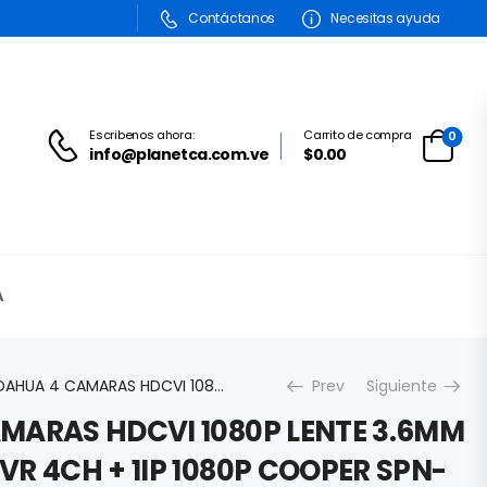
Contáctanos
Necesitas ayuda
Escribenos ahora:
Carrito de compra
0
info@planetca.com.ve
$0.00
A
KIT DAHUA 4 CAMARAS HDCVI 1080P LENTE 3.6MM + 1 GRABADOR XVR 4CH + 1IP 1080P COOPER SPN-KIT/XVR1B04-I/2- + 1X HDD 1TB SPN-KIT/XVR1B04-I/2
Prev
Siguiente
AMARAS HDCVI 1080P LENTE 3.6MM
VR 4CH + 1IP 1080P COOPER SPN-