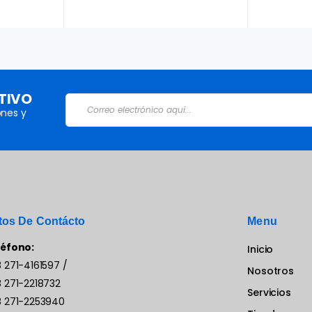
TIVO
nes y
tos De Contácto
Menu
léfono:
Inicio
 271-4161597
/
Nosotros
 271-2218732
Servicios
 271-2253940