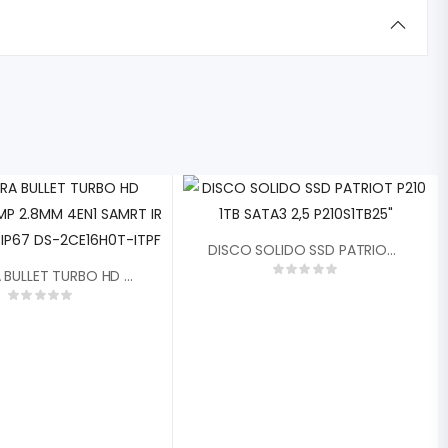
DISCO SOLIDO SSD PATRIOT P210 1TB SATA3 2,5 P210S1TB25″
CAMARA BULLET TURBO HD HIKVISION 5MP 2.8MM 4EN1 SAMRT IR EXIR 20MTS IP67 DS-2CE16H0T-ITPF