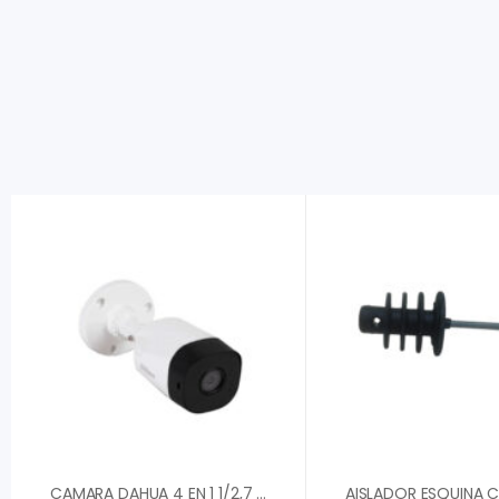
CAMARA DAHUA 4 EN 1 1/2,7 CMOS 5MP 20FPS TIPO BALA METALICA 2,8MM FOV 93░ DWDR IR 20M IP6 DH-HAC-B2A51N-0280B-S2″