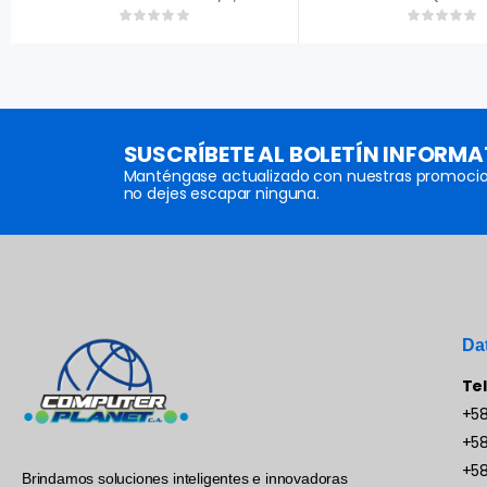
SUSCRÍBETE AL BOLETÍN INFORMA
Manténgase actualizado con nuestras promocio
no dejes escapar ninguna.
Da
Te
+58
+58
+58
Brindamos soluciones inteligentes e innovadoras