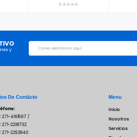
TIVO
nes y
tos De Contácto
Menu
léfono:
Inicio
 271-4161597
/
Nosotros
 271-2218732
Servicios
 271-2253940