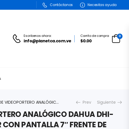
Contáctanos
Necesitas ayuda
Escribenos ahora:
Carrito de compra
0
info@planetca.com.ve
$0.00
A
KIT DE VIDEOPORTERO ANALÓGICO DAHUA DHI-KTA02 MONITOR CON PANTALLA 7″ FRENTE DE CALLE CON CAMARA DE 1.3MP DWDR IP66 APERTURA DE PUERTA DHI-KTA02
Prev
Siguiente
ORTERO ANALÓGICO DAHUA DHI-
 CON PANTALLA 7″ FRENTE DE