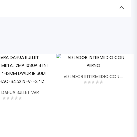
AISLADOR INTERMEDIO CON PERNO
CAMARA DAHUA BULLET VARIFOCAL METAL 2MP 1080P 4EN1 FHD LITE 2.7-12MM DWDR IR 30M IP67 DH-HAC-B4A21N-VF-2712