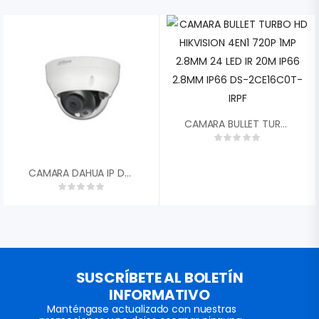
CAMARA BULLET TURBO HD HIKVISION 4EN1 720P 1MP 2.8MM 24 LED IR 20M IP66 2.8MM IP66 DS-2CE16C0T-IRPF
CAMARA DAHUA IP DOMO PLASTICO 2MP 30FPS LENTE MOTORIZADA. 2,8 – 12MM FOV 105░ – 33░ DWDR IR 40M H.265+ POE IP67 DH-IPC-HDPW1230R1N-ZS-2812-S5
SUSCRÍBETE AL BOLETÍN
INFORMATIVO
Manténgase actualizado con nuestras