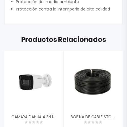
Protección del medio ambiente
Protección contra la intemperie de alta calidad
Productos Relacionados
CAMARA DAHUA 4 EN 1 1/2,7 CMOS 1080P 2MP TIPO BALA PLASTICA 3,6MM FOV 87.5░ DWDR IR 40M IP67 DH-HAC-HFW1200CN-0360B-S5″
BOBINA DE CABLE STC COAXIAL RG59 100MTS STC-RG59-100