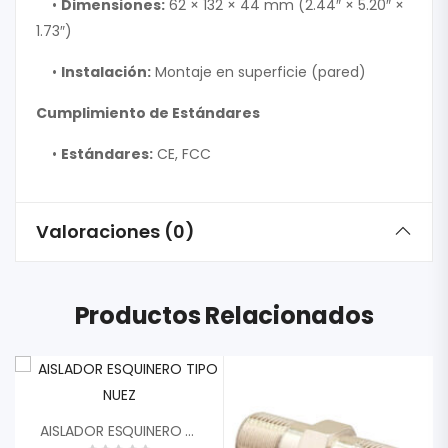
•
Dimensiones:
62 × 132 × 44 mm (2.44″ × 5.20″ ×
1.73″)
•
Instalación:
Montaje en superficie (pared)
Cumplimiento de Estándares
•
Estándares:
CE, FCC
Valoraciones (0)
Productos Relacionados
AISLADOR ESQUINERO TIPO NUEZ