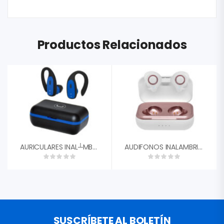
Productos Relacionados
AURICULARES INAL┴MBRICOS FLEX TWS UNNO TEKNO HS7503BL BLUETOOTH 5.0
AUDIFONOS INALAMBRICO UNNO TEKNO TWS BOLD MICROFONO BLUETOOH 5.0 CON ESTUCHE BLANCO HS7502WT
SUSCRÍBETE AL BOLETÍN