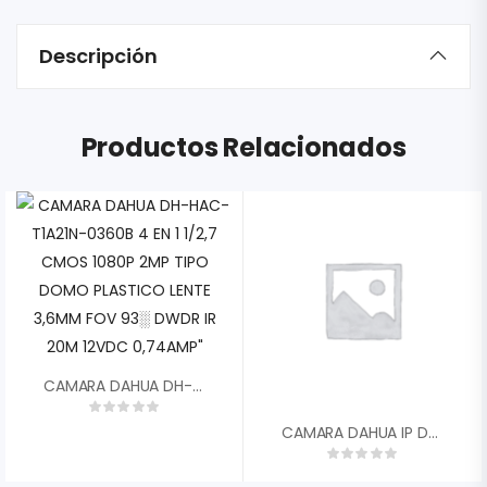
Descripción
Productos Relacionados
CAMARA DAHUA DH-HAC-T1A21N-0360B 4 EN 1 1/2,7 CMOS 1080P 2MP TIPO DOMO PLASTICO LENTE 3,6MM FOV 93░ DWDR IR 20M 12VDC 0,74AMP»
CAMARA DAHUA IP DOMO METALICO 2MP 30FPS 2,8MM FOV 110░ IP67 IK10 IR 30M DWDR H.265 2 IVS POE SLOT MICRO SD HASTA 256GB DH-IPC-HDBW2230EN-S-0280B-S2