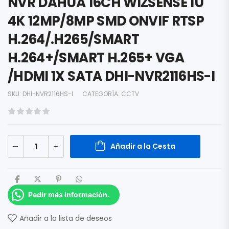
NVR DAHUA 16CH WIZSENSE 1U
4K 12MP/8MP SMD ONVIF RTSP
H.264/.H265/SMART
H.264+/SMART H.265+ VGA
/HDMI 1X SATA DHI-NVR2116HS-I
SKU:
DHI-NVR2116HS-I
CATEGORÍA:
CCTV
Añadir a la Cesta
Pedir más información.
Añadir a la lista de deseos