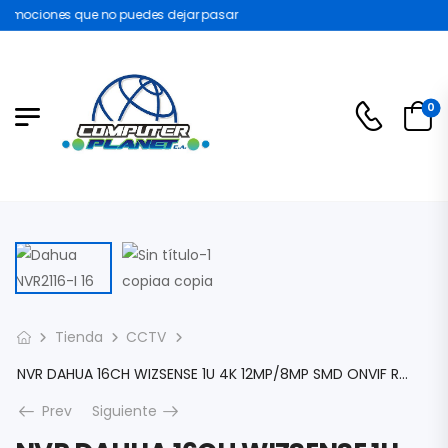
omociones que no puedes dejar pasar
0
Tienda
CCTV
NVR DAHUA 16CH WIZSENSE 1U 4K 12MP/8MP SMD ONVIF RTSP H.264/.H265/SMART H.264+/SMART H.265+ VGA /HDMI 1X SATA DHI-NVR2116HS-I
Prev
Siguiente