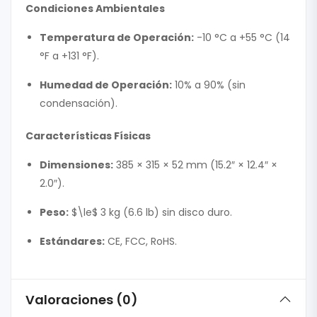
Condiciones Ambientales
Temperatura de Operación:
-10 °C a +55 °C (14
°F a +131 °F).
Humedad de Operación:
10% a 90% (sin
condensación).
Características Físicas
Dimensiones:
385 × 315 × 52 mm (15.2″ × 12.4″ ×
2.0″).
Peso:
$\le$
3 kg (6.6 lb) sin disco duro.
Estándares:
CE, FCC, RoHS.
Valoraciones (0)