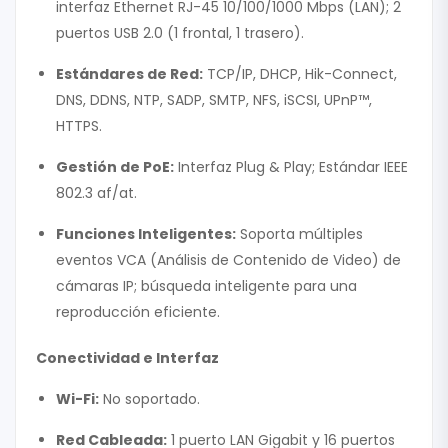
interfaz Ethernet RJ-45 10/100/1000 Mbps (LAN); 2
puertos USB 2.0 (1 frontal, 1 trasero).
Estándares de Red:
TCP/IP, DHCP, Hik-Connect,
DNS, DDNS, NTP, SADP, SMTP, NFS, iSCSI, UPnP™,
HTTPS.
Gestión de PoE:
Interfaz Plug & Play; Estándar IEEE
802.3 af/at.
Funciones Inteligentes:
Soporta múltiples
eventos VCA (Análisis de Contenido de Video) de
cámaras IP; búsqueda inteligente para una
reproducción eficiente.
Conectividad e Interfaz
Wi-Fi:
No soportado.
Red Cableada:
1 puerto LAN Gigabit y 16 puertos