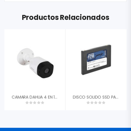
Productos Relacionados
CAMARA DAHUA 4 EN 1 1/2,7 CMOS 5MP 20FPS TIPO BALA METALICA 2,8MM FOV 93░ DWDR IR 20M IP6 DH-HAC-B2A51N-0280B-S2″
DISCO SOLIDO SSD PATRIOT P210 1TB SATA3 2,5 P210S1TB25″