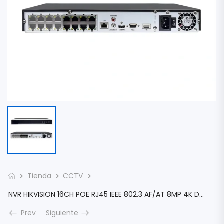
Tienda
CCTV
NVR HIKVISION 16CH POE RJ45 IEEE 802.3 AF/AT 8MP 4K DS-7616NI-Q2/16P 2X SATA HDMI VGA TCP/IP DHCP ALARMA DETENCION DE MOVIMIENTO 2.0 DS-7616NI-Q2/16P
Prev
Siguiente