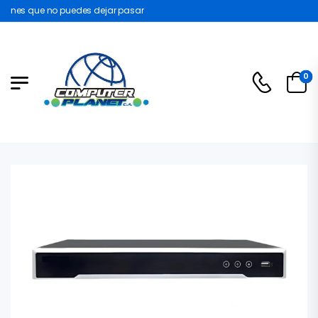
nes que no puedes dejar pasar
0