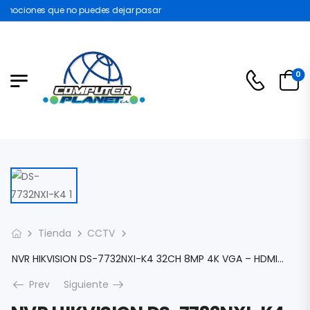
mociones que no puedes dejar pasar
0
Tienda
CCTV
NVR HIKVISION DS-7732NXI-K4 32CH 8MP 4K VGA – HDMI 4X SATA HASTA 10TB DS-7732NXI-K4
Prev
Siguiente