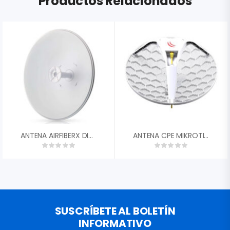
Productos Relacionados
ANTENA AIRFIBERX DISH UBIQUITI AF-5G30-S45 30DBI 45║ 4.9-5.9 GHZ DUAL POLARIDAD RP-SMA
ANTENA CPE MIKROTIK RBLHG-5ND 24.5DBI 5GHZ PTP 316MW ROUTEROS L3
SUSCRÍBETE AL BOLETÍN
INFORMATIVO