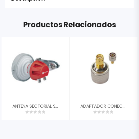
Productos Relacionados
ANTENA SECTORIAL SIMETRICA RF ELEMENTS SHCC560 CARRIER CLASS DE 60░ 13.2 DBI 5180-6100 MHZ 2X N FEMALE CONECTORIZADA PARA AMBIENTES DE ALTO RUIDO
ADAPTADOR CONECTOR N MALE A SMA LANPRO LP-4610