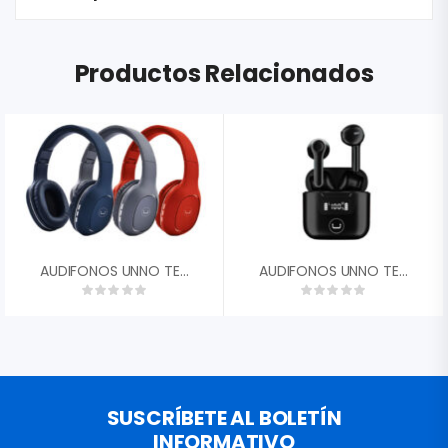
Productos Relacionados
AUDIFONOS UNNO TEKNO OVALA BLUETOOTH 5.0 MANOS LIBRES ROJO HS7408RD
AUDIFONOS UNNO TEKNO HYPER TWS MICROFONO INALAMBARICOS ESTUCHE BLUETOOH 5.0 NEGRO HS7507BK
SUSCRÍBETE AL BOLETÍN
INFORMATIVO