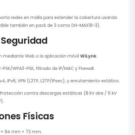
orta redes en malla para extender la cobertura usando
onible también en pack de 3 como
DH-MAX18-3
).
 Seguridad
n mediante Web o la aplicación móvil
WiLynk
.
SK/WPA3-PSK, filtrado de IP/MAC y Firewall.
v4, IPv6, VPN (L2TP, L2TP/IPsec), y enrutamiento estático.
Protección contra descargas estáticas (8 kV aire / 6 kV
).
ones Físicas
× 94 mm × 72 mm.