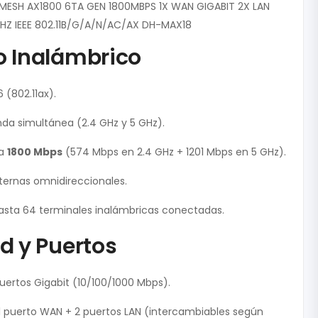
ESH AX1800 6TA GEN 1800MBPS 1X WAN GIGABIT 2X LAN
HZ IEEE 802.11B/G/A/N/AC/AX DH-MAX18
 Inalámbrico
 (802.11ax).
da simultánea (2.4 GHz y 5 GHz).
ta
1800 Mbps
(574 Mbps en 2.4 GHz + 1201 Mbps en 5 GHz).
ternas omnidireccionales.
asta 64 terminales inalámbricas conectadas.
d y Puertos
uertos Gigabit (10/100/1000 Mbps).
: 1 puerto WAN + 2 puertos LAN (intercambiables según