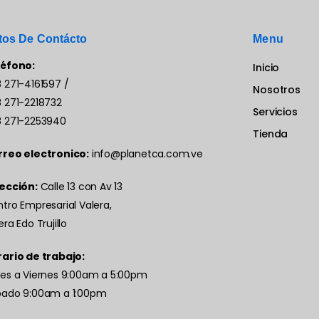
tos De Contácto
Menu
léfono:
Inicio
 271-4161597
/
Nosotros
 271-2218732
Servicios
 271-2253940
Tienda
rreo electronico:
info@planetca.com.ve
ección:
Calle 13 con Av 13
tro Empresarial Valera,
era Edo Trujillo
ario de trabajo:
es a Viernes 9:00am a 5:00pm
bado 9:00am a 1:00pm