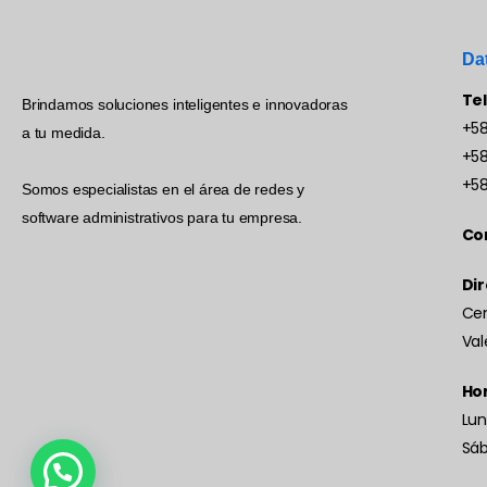
Da
Te
Brindamos soluciones inteligentes e innovadoras
+58
a tu medida.
+58
+58
Somos especialistas en el área de redes y
software administrativos para tu empresa.
Co
Dir
Cen
Val
Hor
Lun
Sá