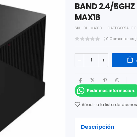
BAND 2.4/5GHZ 
MAX18
SKU:
DH-MAX18
CATEGORÍA:
CC
( 0 Comentarios )
Pedir más información.
Añadir a la lista de deseos
Descripción