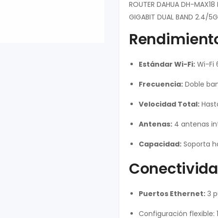
ROUTER DAHUA DH-MAX18 M
GIGABIT DUAL BAND 2.4/5G
Rendimiento
Estándar Wi-Fi:
Wi-Fi 6
Frecuencia:
Doble ban
Velocidad Total:
Has
Antenas:
4 antenas in
Capacidad:
Soporta h
Conectivida
Puertos Ethernet:
3 p
Configuración flexible