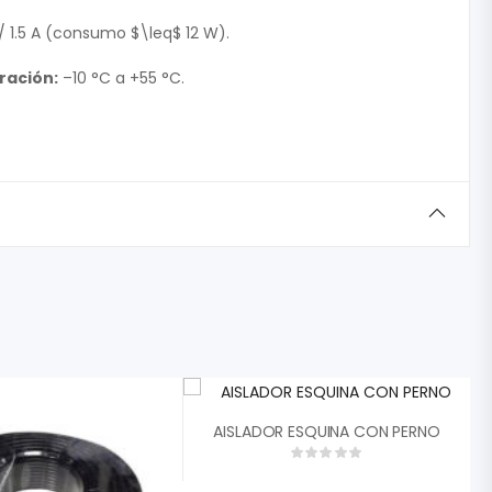
/ 1.5 A (consumo
$\leq$
12 W).
ración:
–10 °C a +55 °C.
AISLADOR ESQUINA CON PERNO