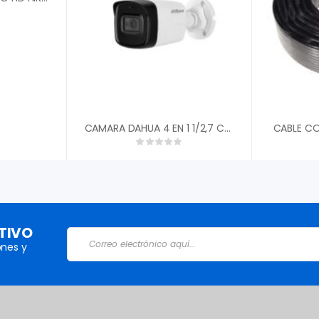
CAMARA DAHUA 4 EN 1 1/2,7 CMOS 1080P 2MP TIPO BALA PLASTICA 3,6MM FOV 87.5░ DWDR IR 40M IP67 DH-HAC-HFW1200CN-0360B-S5″
CABLE CO
TIVO
nes y