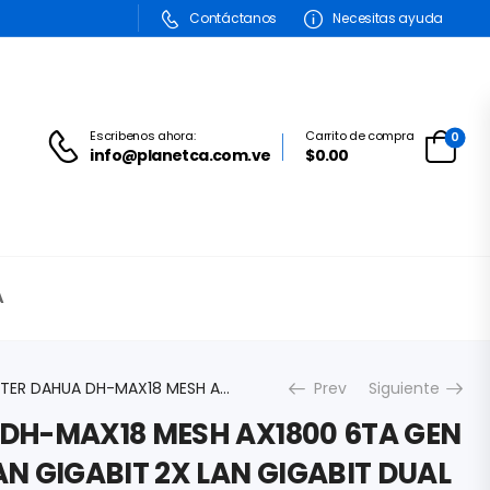
Contáctanos
Necesitas ayuda
Escribenos ahora:
Carrito de compra
0
info@planetca.com.ve
$0.00
A
ROUTER DAHUA DH-MAX18 MESH AX1800 6TA GEN 1800MBPS 1X WAN GIGABIT 2X LAN GIGABIT DUAL BAND 2.4/5GHZ IEEE 802.11B/G/A/N/AC/AX DH-MAX18
Prev
Siguiente
DH-MAX18 MESH AX1800 6TA GEN
N GIGABIT 2X LAN GIGABIT DUAL