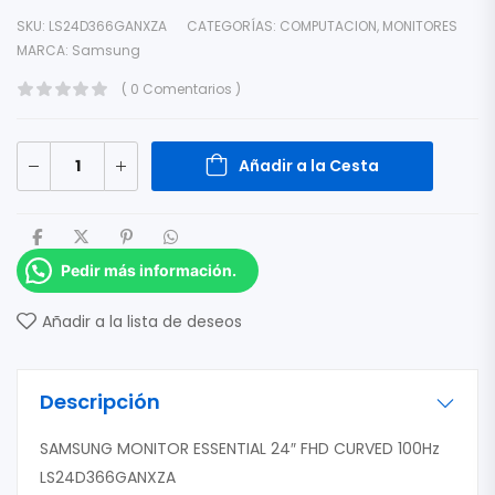
SKU:
LS24D366GANXZA
CATEGORÍAS:
COMPUTACION
,
MONITORES
MARCA:
Samsung
( 0 Comentarios )
Añadir a la Cesta
Pedir más información.
Añadir a la lista de deseos
Descripción
SAMSUNG MONITOR ESSENTIAL 24″ FHD CURVED 100Hz
LS24D366GANXZA