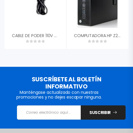
CABLE DE PODER 110V PC/MONITOR 1.20MTS
COMPUTADORA HP Z230 INTEL CORE I3 – 4160 3.30GHZ 4TA GEN 4GB RAM 128GB SSD
SUSCRÍBETE AL BOLETÍN
INFORMATIVO
Manténgase actualizado con nuestras
promociones y no dejes escapar ninguna.
SUSCRIBIR