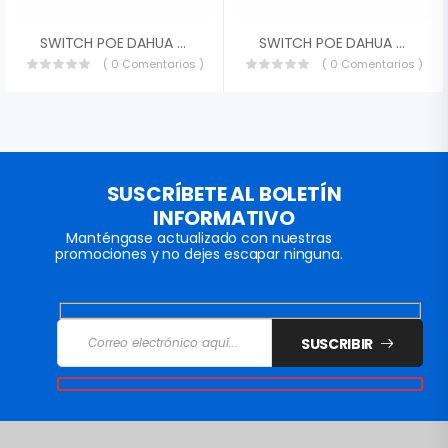
SWITCH POE DAHUA DH-PFS4226-24GT-240 24 PUERTOS POE GIGABIT 802.3AF/AT 2X SFP ADMINISTRABLE CAPA 2 240W TOTALES POE HI-POE 60W DH-PFS4226-24GT-240
SWITCH POE DAHUA DH-PFS3016-16GT-190 GIGABIT DE 16 PUERTOS POE GIGABIT 190 WATTS TOTALES LOS 2 PUERTOS SOPORTAN HI-POE ESTANDAR SWITCHING 32 GBPS DH-PFS3016-16GT-190
( 0 Comentarios )
( 0 Comentarios )
SUSCRÍBETE AL BOLETÍN
INFORMATIVO
Manténgase actualizado con nuestras
promociones y no dejes escapar ninguna.
SUSCRIBIR