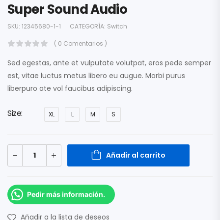
Super Sound Audio
SKU:
12345680-1-1
CATEGORÍA:
Switch
( 0 Comentarios )
Sed egestas, ante et vulputate volutpat, eros pede semper
est, vitae luctus metus libero eu augue. Morbi purus
liberpuro ate vol faucibus adipiscing.
Size
XL
L
M
S
Añadir al carrito
Pedir más información.
Añadir a la lista de deseos