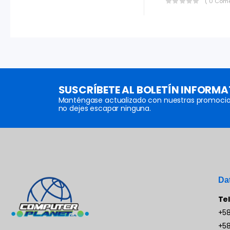
( 0 Come
SUSCRÍBETE AL BOLETÍN INFORMA
Manténgase actualizado con nuestras promocio
no dejes escapar ninguna.
Da
Te
+58
+58