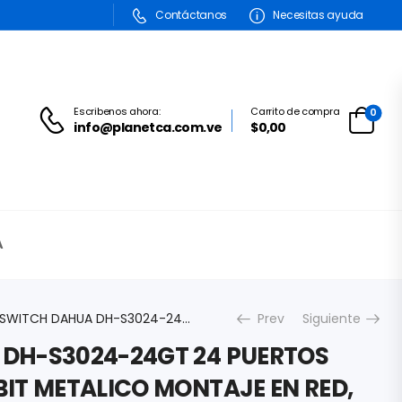
Contáctanos
Necesitas ayuda
Escribenos ahora:
Carrito de compra
0
info@planetca.com.ve
$
0,00
A
SWITCH DAHUA DH-S3024-24GT 24 PUERTOS ETHERNET GIGABIT METALICO MONTAJE EN RED, PARED Y ESCRITORIO DH-S3024-24GT
Prev
Siguiente
DH-S3024-24GT 24 PUERTOS
IT METALICO MONTAJE EN RED,