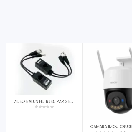
VIDEO BALUN HD RJ45 PAR 2 EN 1 VIDEO + CORRIENTE STC-VB21