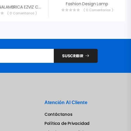
Fashion Design Lamp
CAMARA INALAMBRICA EZVIZ CS-C1C-E0-1E2WF 2MP 1080P ULTRA-HD AUDIO BIDIRECIONAL LENTE 2.8MM SLOT MICROSD WIFI 2.4GHZ IR 20MTS CS-C1C-E0-1E2WF
( 0 Comentarios )
( 0 Comentarios )
SUSCRIBIR
Atención Al Cliente
Contáctanos
Política de Privacidad