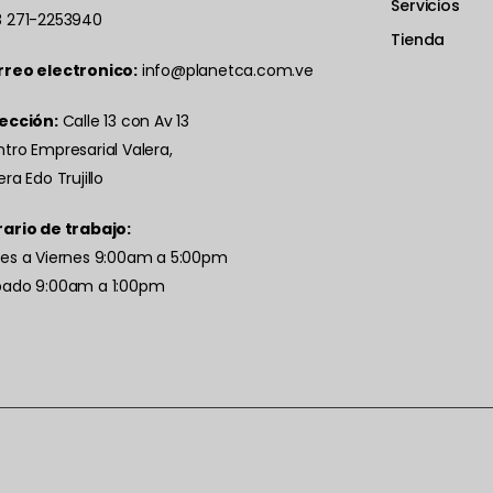
Servicios
 271-2253940
Tienda
rreo electronico:
info@planetca.com.ve
ección:
Calle 13 con Av 13
tro Empresarial Valera,
era Edo Trujillo
ario de trabajo:
es a Viernes 9:00am a 5:00pm
bado 9:00am a 1:00pm