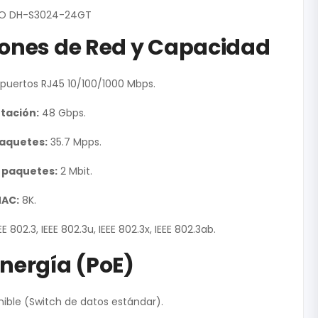
RIO DH-S3024-24GT
iones de Red y Capacidad
puertos RJ45 10/100/1000 Mbps.
tación:
48 Gbps.
paquetes:
35.7 Mpps.
 paquetes:
2 Mbit.
MAC:
8K.
EE 802.3, IEEE 802.3u, IEEE 802.3x, IEEE 802.3ab.
Energía (PoE)
ible (Switch de datos estándar).