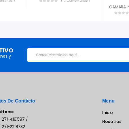
ntarios )
( 0 Comentarios )
TIVO
nes y
tos De Contácto
Menu
léfono:
Inicio
 271-4161597
/
Nosotros
 271-2218732