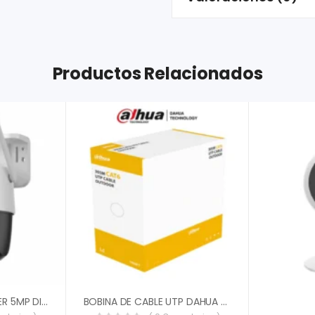
Productos Relacionados
CAMARA IMOU CRUISER 5MP DISUASION ACTIVA IPC-K7FN-5HOWE
BOBINA DE CABLE UTP DAHUA 305MTS CAT6 100% COBRE PARA EXTERIOR NEGRO CERTIFICACION ANSI/TIA 568-C2 DH-PFM920-6U