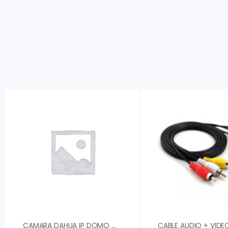
CAMARA DAHUA IP DOMO METALICO 2MP 30FPS 2,8MM FOV 110░ IP67 IK10 IR 30M DWDR H.265 2 IVS POE SLOT MICRO SD HASTA 256GB DH-IPC-HDBW2230EN-S-0280B-S2