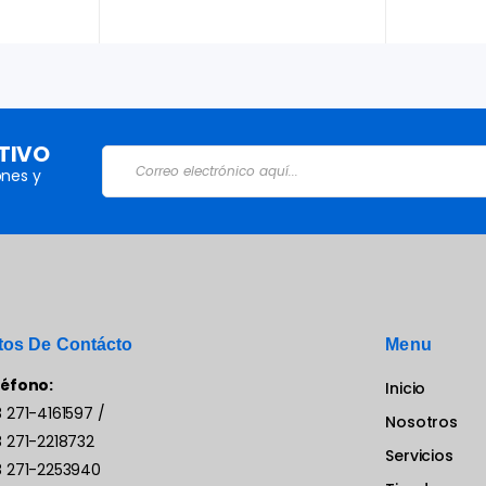
TIVO
nes y
tos De Contácto
Menu
léfono:
Inicio
 271-4161597
/
Nosotros
 271-2218732
Servicios
 271-2253940