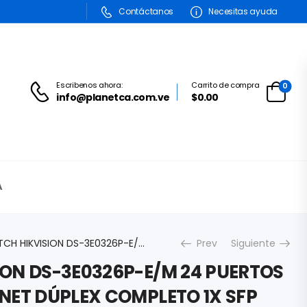
Contáctanos
Necesitas ayuda
Escribenos ahora:
Carrito de compra
0
info@planetca.com.ve
$0.00
A
SWITCH HIKVISION DS-3E0326P-E/M 24 PUERTOS POE FAST ETHERNET DÚPLEX COMPLETO 1X SFP 1.25GBPS TRANSMISIÓN POE DE LARGO ALCANCE DE HASTA 300MTS 250W DS-3E0326P-E/M
Prev
Siguiente
ION DS-3E0326P-E/M 24 PUERTOS
NET DÚPLEX COMPLETO 1X SFP