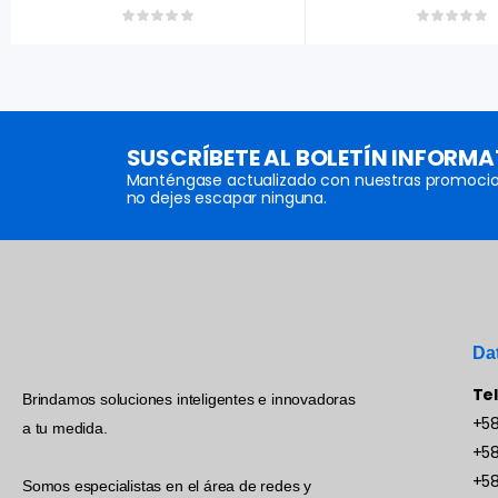
SUSCRÍBETE AL BOLETÍN INFORMA
Manténgase actualizado con nuestras promocio
no dejes escapar ninguna.
Da
Te
Brindamos soluciones inteligentes e innovadoras
+58
a tu medida.
+58
+58
Somos especialistas en el área de redes y