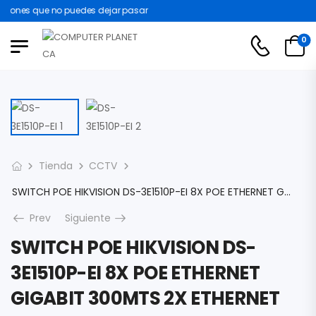
iones que no puedes dejar pasar
0
Tienda
CCTV
SWITCH POE HIKVISION DS-3E1510P-EI 8X POE ETHERNET GIGABIT 300MTS 2X ETHERNET GIGABIT 110W 802.1Q VLAN STP/RSTP METALICO DS-3E1510P-EI
Prev
Siguiente
SWITCH POE HIKVISION DS-
3E1510P-EI 8X POE ETHERNET
GIGABIT 300MTS 2X ETHERNET