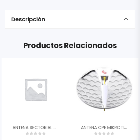
Descripción
Productos Relacionados
ANTENA SECTORIAL MIKROTIK MTAS-5G-15D120 15DBI 120 GRADOS DUAL POLARIDAD CONECTORES 2XRP-SMA
ANTENA CPE MIKROTIK RBLHG-5ND 24.5DBI 5GHZ PTP 316MW ROUTEROS L3