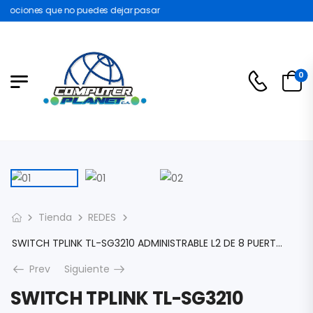
mociones que no puedes dejar pasar
0
Tienda
REDES
SWITCH TPLINK TL-SG3210 ADMINISTRABLE L2 DE 8 PUERTOS GIGABIT CON 2 RANURAS SFP GIGABIT JETSTREAM PUERTO/MAC/VLAN BASADO EN PROTOCOLO-GARP/GVRP SSH
Prev
Siguiente
SWITCH TPLINK TL-SG3210