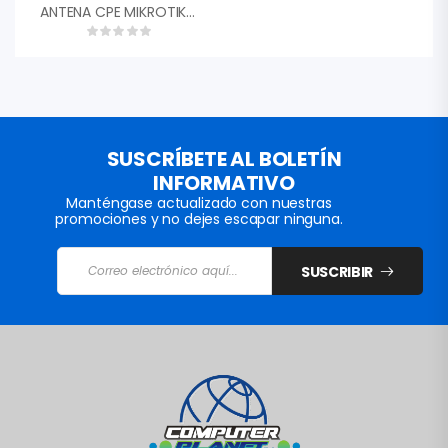
ANTENA CPE MIKROTIK RBLHG-5ND 24.5DBI 5GHZ PTP 316MW ROUTEROS L3
SUSCRÍBETE AL BOLETÍN
INFORMATIVO
Manténgase actualizado con nuestras
promociones y no dejes escapar ninguna.
SUSCRIBIR