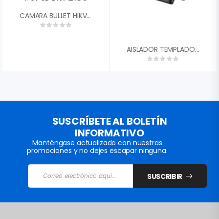
CAMARA BULLET HIKVISION DS-2CE10DF0T-PF-28MM 2MP LENTE 2.8MM COLORVU TVI/AHD/CVI/CVBS EXTERIOR IP67 3D DNR 12VDC
AISLADOR TEMPLADOR NEGRO SIN GANCHO HG-HS
SUSCRÍBETE AL BOLETÍN
INFORMATIVO
Manténgase actualizado con nuestras
promociones y no dejes escapar ninguna.
SUSCRIBIR