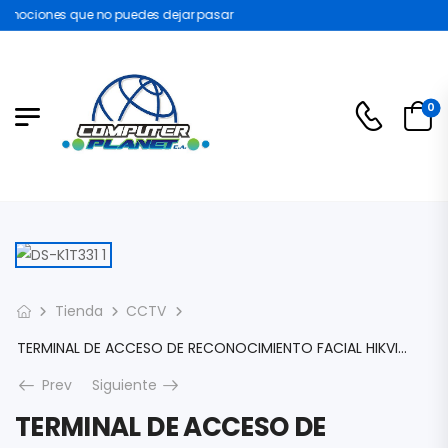
mociones que no puedes dejar pasar
0
Tienda
CCTV
TERMINAL DE ACCESO DE RECONOCIMIENTO FACIAL HIKVISION DS-K1T331 PANTALLA 4.0″ CAMARA 2MP INTERFAZ 1X RJ45 TCP/IP 1X USB 1X RS-485 1X CONTACTO DE PUERTA DS-K1T331
Prev
Siguiente
TERMINAL DE ACCESO DE