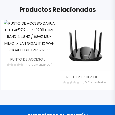
Productos Relacionados
PUNTO DE ACCESO DAHUA DH-EAP5212-C AC1200 DUAL BAND 2.4GHZ / 5GHZ MU-MIMO 1X LAN GIGABIT 1X WAN GIGABIT DH-EAP5212-C
( 0 Comentarios )
ROUTER DAHUA DH-AX30 WIFI6 AX3000 6TH GENERACION DUAL BAND 2.4/5GHZ 3GBPS 160MHZ IEEE 802.11 B/G/N/AC/AX 4 ANTENAS WEB/WILYNK APP DH-AX30
( 0 Comentarios )