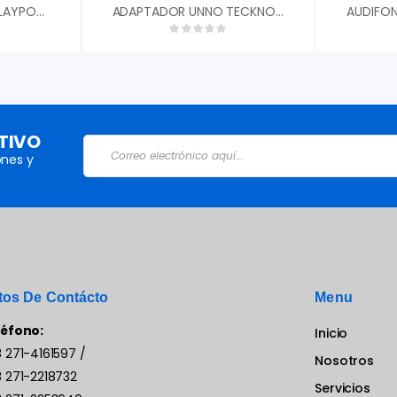
ADAPTADOR DE DISPLAYPORT A VGA UNNO TEKNO AD3006BK
ADAPTADOR UNNO TECKNO HDMI MACHO VGA HEMBRA AD4202BK
TIVO
nes y
tos De Contácto
Menu
léfono:
Inicio
 271-4161597
/
Nosotros
 271-2218732
Servicios