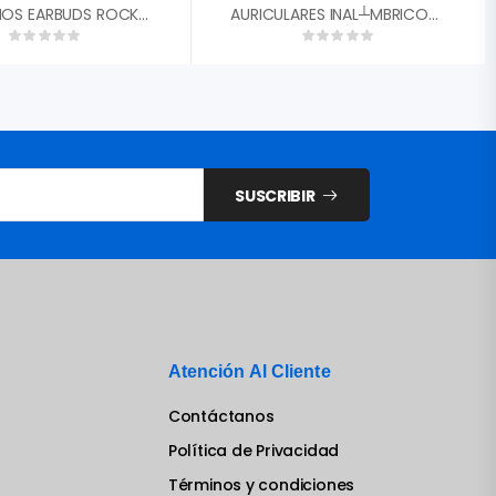
AUDIFONOS EARBUDS ROCKBUDS 3.5MM ESTEREO UNNO TEKNO HS7003BK
AURICULARES INAL┴MBRICOS FLEX TWS UNNO TEKNO HS7503BL BLUETOOTH 5.0
SUSCRIBIR
Atención Al Cliente
Contáctanos
Política de Privacidad
Términos y condiciones