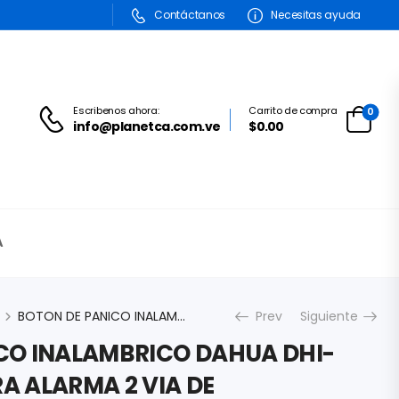
Contáctanos
Necesitas ayuda
Escribenos ahora:
Carrito de compra
0
info@planetca.com.ve
$0.00
A
BOTON DE PANICO INALAMBRICO DAHUA DHI-ARD822-W2 PARA ALARMA 2 VIA DE COMUNICACION IP54 DHI-ARD822-W2
Prev
Siguiente
CO INALAMBRICO DAHUA DHI-
A ALARMA 2 VIA DE