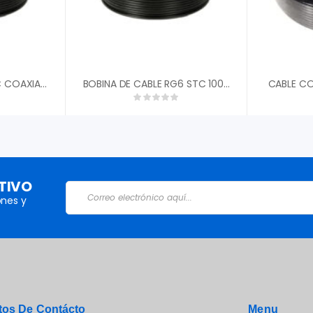
BOBINA DE CABLE STC COAXIAL RG59 100MTS STC-RG59-100
BOBINA DE CABLE RG6 STC 100MTS STC-RG6-100
CABLE CO
TIVO
nes y
tos De Contácto
Menu