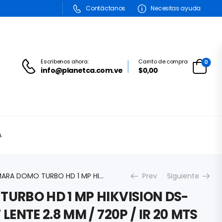
Contáctanos
Necesitas ayuda
Escribenos ahora:
Carrito de compra
0
info@planetca.com.ve
$
0,00
A
CAMARA DOMO TURBO HD 1 MP HIKVISION DS-2CE56C0T-IRMF LENTE 2.8 MM / 720P / IR 20 MTS EXTERIOR IP66 ANTIVANDÁLICA METAL DS-2CE56C0T-IRMF
Prev
Siguiente
URBO HD 1 MP HIKVISION DS-
ENTE 2.8 MM / 720P / IR 20 MTS