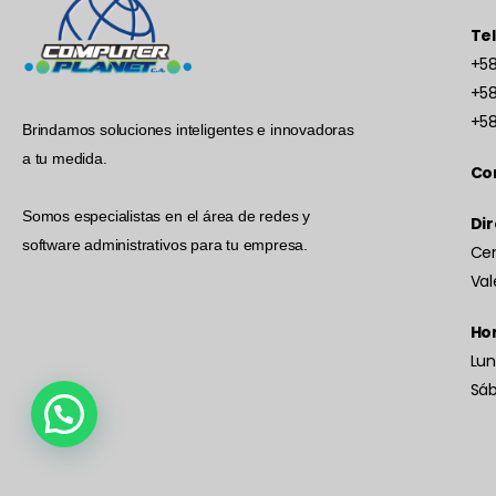
Te
+58
+58
+58
Brindamos soluciones inteligentes e innovadoras
a tu medida.
Co
Somos especialistas en el área de redes y
Dir
software administrativos para tu empresa.
Cen
Val
Hor
Lun
Sá