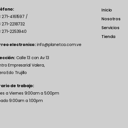
léfono:
Inicio
 271-4161597
/
Nosotros
 271-2218732
Servicios
 271-2253940
Tienda
rreo electronico:
info@planetca.com.ve
ección:
Calle 13 con Av 13
tro Empresarial Valera,
era Edo Trujillo
ario de trabajo:
es a Viernes 9:00am a 5:00pm
bado 9:00am a 1:00pm