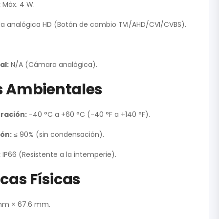
:
Máx. 4 W.
ida analógica HD (Botón de cambio TVI/AHD/CVI/CVBS).
al:
N/A (Cámara analógica).
s Ambientales
ración:
-40 °C a +60 °C (-40 °F a +140 °F).
ón:
≤ 90% (sin condensación).
:
IP66 (Resistente a la intemperie).
cas Físicas
mm × 67.6 mm.