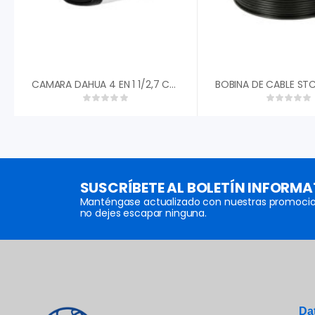
CAMARA DAHUA 4 EN 1 1/2,7 CMOS 1080P 2MP TIPO BALA PLASTICA 3,6MM FOV 87.5░ DWDR IR 40M IP67 DH-HAC-HFW1200CN-0360B-S5″
SUSCRÍBETE AL BOLETÍN INFORMA
Manténgase actualizado con nuestras promocio
no dejes escapar ninguna.
Da