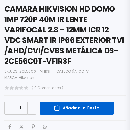
CAMARA HIKVISION HD DOMO
1MP 720P 40M IR LENTE
VARIFOCAL 2.8 – 12MM ICR 12
VDC SMART IR IP66 EXTERIOR TVI
/AHD/CVI/CVBS METÁLICA DS-
2CE56C0T-VFIR3F
SKU:
DS-2CE56C0T-VFIR3F
CATEGORÍA:
CCTV
MARCA:
Hikvision
( 0 Comentarios )
Añadir a la Cesta