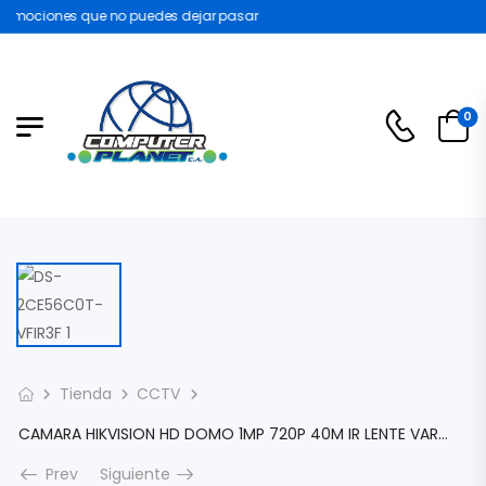
omociones que no puedes dejar pasar
0
Tienda
CCTV
CAMARA HIKVISION HD DOMO 1MP 720P 40M IR LENTE VARIFOCAL 2.8 – 12MM ICR 12 VDC SMART IR IP66 EXTERIOR TVI /AHD/CVI/CVBS METÁLICA DS-2CE56C0T-VFIR3F
Prev
Siguiente