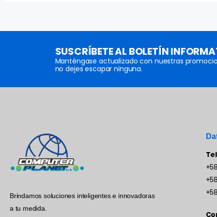
SUSCRÍBETE AL BOLETÍN INFORMA
Manténgase actualizado con nuestras promocio
no dejes escapar ninguna.
Da
Te
+58
+58
+58
Brindamos soluciones inteligentes e innovadoras
a tu medida.
Co