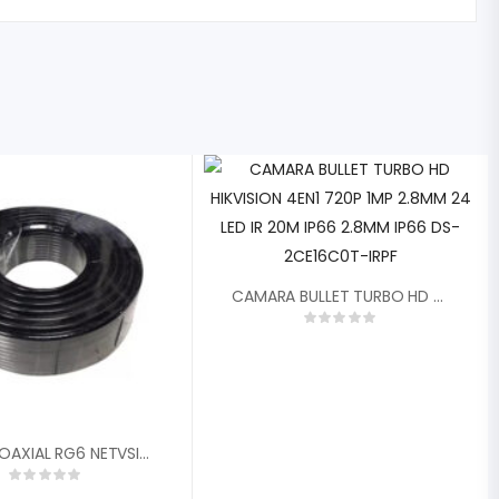
CAMARA BULLET TURBO HD HIKVISION 4EN1 720P 1MP 2.8MM 24 LED IR 20M IP66 2.8MM IP66 DS-2CE16C0T-IRPF
CABLE COAXIAL RG6 NETVSION