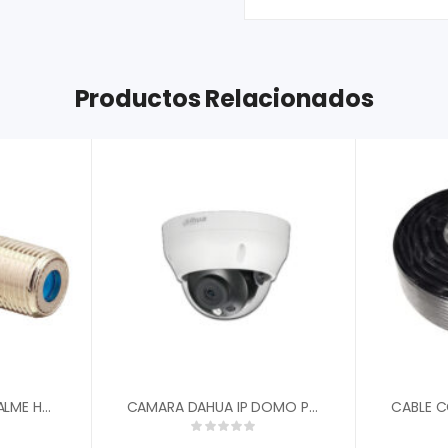
Productos Relacionados
ADAPTADOR DE EMPALME HEMBRA COAXIAL CF81GHZC
CAMARA DAHUA IP DOMO PLASTICO 2MP 30FPS LENTE MOTORIZADA. 2,8 – 12MM FOV 105░ – 33░ DWDR IR 40M H.265+ POE IP67 DH-IPC-HDPW1230R1N-ZS-2812-S5