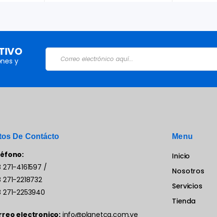
TIVO
nes y
tos De Contácto
Menu
léfono:
Inicio
 271-4161597
/
Nosotros
 271-2218732
Servicios
 271-2253940
Tienda
rreo electronico:
info@planetca.com.ve