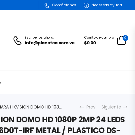
Contáctanos
Necesitas ayuda
Escribenos ahora:
Carrito de compra
0
info@planetca.com.ve
$0.00
A
CAMARA HIKVISION DOMO HD 1080P 2MP 24 LEDS 20M IR DS-2CE56D0T-IRF METAL / PLASTICO DS-2CE56D0T-IRF
Prev
Siguiente
ION DOMO HD 1080P 2MP 24 LEDS
6D0T-IRF METAL / PLASTICO DS-