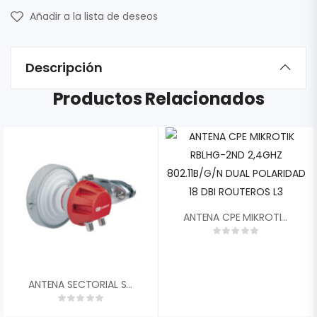
Añadir a la lista de deseos
Descripción
Productos Relacionados
ANTENA CPE MIKROTIK RBLHG-2ND 2,4GHZ 802.11B/G/N DUAL POLARIDAD 18 DBI ROUTEROS L3
ANTENA SECTORIAL SIMETRICA RF ELEMENTS SHCC560 CARRIER CLASS DE 60░ 13.2 DBI 5180-6100 MHZ 2X N FEMALE CONECTORIZADA PARA AMBIENTES DE ALTO RUIDO