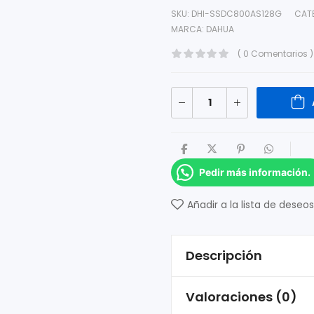
SKU:
DHI-SSDC800AS128G
CAT
MARCA:
DAHUA
( 0 Comentarios )
Pedir más información.
Añadir a la lista de deseos
Descripción
Valoraciones (0)