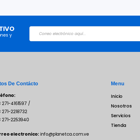
TIVO
nes y
tos De Contácto
Menu
léfono:
Inicio
 271-4161597
/
Nosotros
 271-2218732
Servicios
 271-2253940
Tienda
rreo electronico:
info@planetca.com.ve