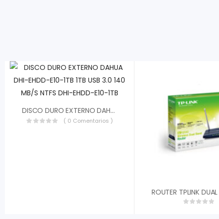
DISCO DURO EXTERNO DAHUA DHI-EHDD-E10-1TB 1TB USB 3.0 140 MB/S NTFS DHI-EHDD-E10-1TB
( 0 Comentarios )