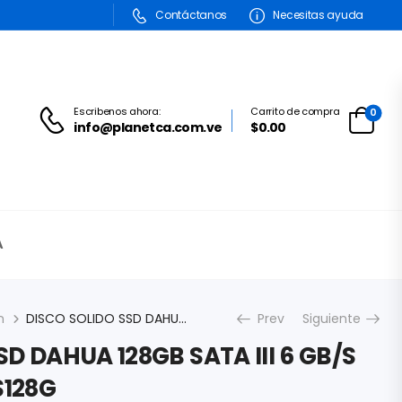
Contáctanos
Necesitas ayuda
Escribenos ahora:
Carrito de compra
0
info@planetca.com.ve
$0.00
A
n
DISCO SOLIDO SSD DAHUA 128GB SATA III 6 GB/S DHI-SSDC800AS128G
Prev
Siguiente
SD DAHUA 128GB SATA III 6 GB/S
128G