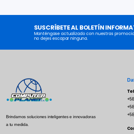
SUSCRÍBETE AL BOLETÍN INFORMA
Manténgase actualizado con nuestras promocio
no dejes escapar ninguna.
Da
Te
+58
+58
+58
Brindamos soluciones inteligentes e innovadoras
a tu medida.
Co