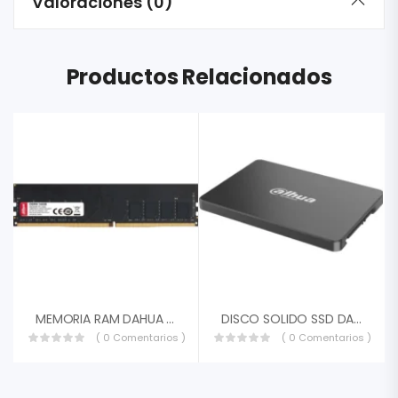
Valoraciones (0)
Productos Relacionados
MEMORIA RAM DAHUA DHI-DDR-C300U16G26 16GB DDR4 2666MHZ UDIMM PARA PC 1.2V DHI-DDR-C300U16G26
DISCO SOLIDO SSD DAHUA 120GB SATA III 6 GB/S DHI-SSDC800AS120G
( 0 Comentarios )
( 0 Comentarios )