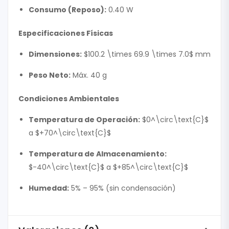
Consumo (Reposo):
0.40 W
Especificaciones Físicas
Dimensiones:
$100.2 \times 69.9 \times 7.0$
mm
Peso Neto:
Máx. 40 g
Condiciones Ambientales
Temperatura de Operación:
$0^\circ\text{C}$
a
$+70^\circ\text{C}$
Temperatura de Almacenamiento:
$-40^\circ\text{C}$
a
$+85^\circ\text{C}$
Humedad:
5% – 95% (sin condensación)