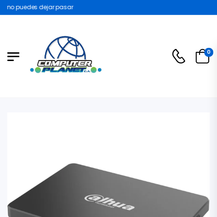
no puedes dejar pasar
0