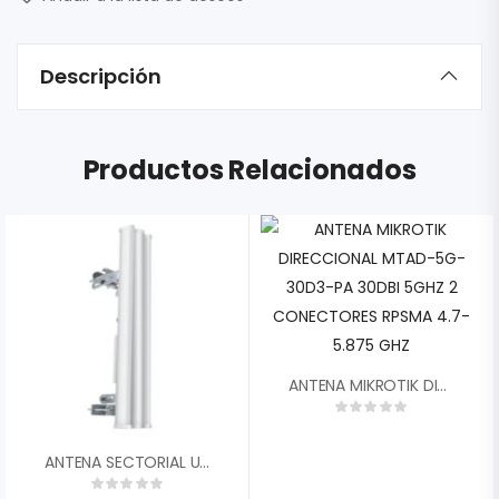
Descripción
Productos Relacionados
ANTENA MIKROTIK DIRECCIONAL MTAD-5G-30D3-PA 30DBI 5GHZ 2 CONECTORES RPSMA 4.7-5.875 GHZ
ANTENA SECTORIAL UBIQUITI 19 DBI 5.8 GHZ 120║ DUAL POLARIDAD AM-5G19-120