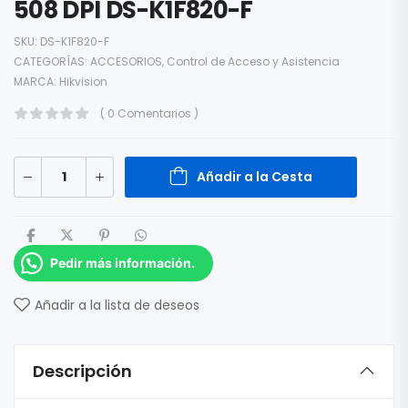
508 DPI DS-K1F820-F
SKU:
DS-K1F820-F
CATEGORÍAS:
ACCESORIOS
,
Control de Acceso y Asistencia
MARCA:
Hikvision
( 0 Comentarios )
Añadir a la Cesta
Pedir más información.
Añadir a la lista de deseos
Descripción