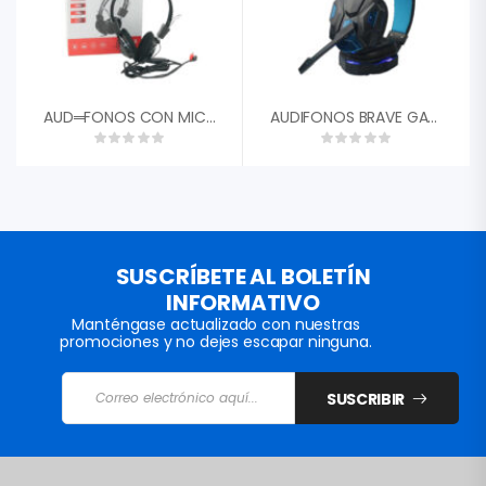
AUD═FONOS CON MICRËFONO PARA PC JEDEL JD-808
AUDIFONOS BRAVE GAMING USB CON MICROFONO UNNO TEKNO HS7230BL LUZ LED INTEGRADA
SUSCRÍBETE AL BOLETÍN
INFORMATIVO
Manténgase actualizado con nuestras
promociones y no dejes escapar ninguna.
SUSCRIBIR