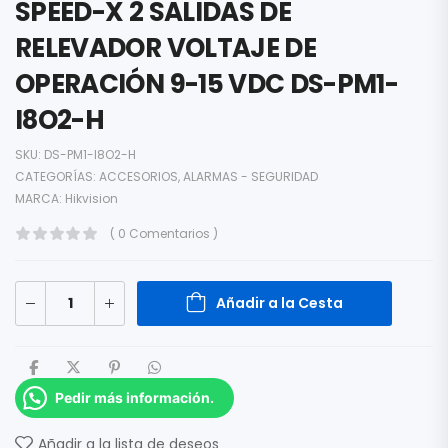
SPEED-X 2 SALIDAS DE
RELEVADOR VOLTAJE DE
OPERACIÓN 9-15 VDC DS-PM1-
I8O2-H
SKU:
DS-PM1-I8O2-H
CATEGORÍAS:
ACCESORIOS
,
ALARMAS - SEGURIDAD
MARCA:
Hikvision
( 0 Comentarios )
Añadir a la Cesta
Pedir más información.
Añadir a la lista de deseos