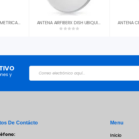
ANTENA SECTORIAL SIMETRICA GEN2 30GRADOS 5.180 – 6.4 GHZ 18.5 DBI RF ELEMENTS HG3TPS30 REQUIERE TWISPORT
ANTENA AIRFIBERX DISH UBIQUITI AF-5G30-S45 30DBI 45║ 4.9-5.9 GHZ DUAL POLARIDAD RP-SMA
TIVO
nes y
tos De Contácto
Menu
léfono:
Inicio