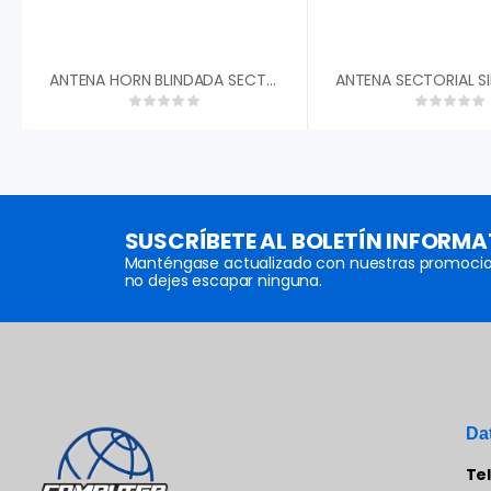
ANTENA HORN BLINDADA SECTORIAL SIMETRICA ALGCOM SH-5800-13-60-DP/ 4.9 Û 6.425 GHZ/ 13.6 DBI/ 60░/ DUAL POLARIDAD/ RPSMA HEMBRA
SUSCRÍBETE AL BOLETÍN INFORMA
Manténgase actualizado con nuestras promocio
no dejes escapar ninguna.
Da
Te