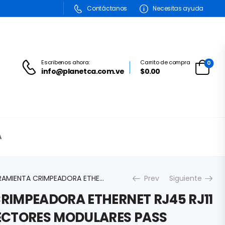
Contáctanos
Necesitas ayuda
Escribenos ahora:
Carrito de compra
0
info@planetca.com.ve
$0.00
A
HERRAMIENTA CRIMPEADORA ETHERNET RJ45 RJ11 RJ12 PARA CONECTORES MODULARES PASS THROUGH CAT7 CAT6A CAT6 CAT5E CAT5 CAT3 CON CORTADORA
Prev
Siguiente
RIMPEADORA ETHERNET RJ45 RJ11
ECTORES MODULARES PASS