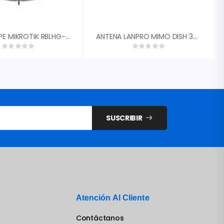
ANTENA CPE MIKROTIK RBLHG-5ND 24.5DBI 5GHZ PTP 316MW ROUTEROS L3
ANTENA LANPRO MIMO DISH 30DBI RANGO EXTENDIDO 4.9GHZ – 6.5GHZ 45░ DUAL POLARIDAD 2X CONECTORES RPSMA LP-PARM6530A
SUSCRIBIR
Atención Al Cliente
Contáctanos