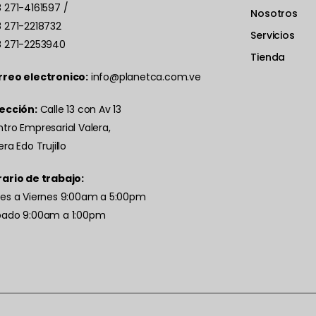
 271-4161597
/
Nosotros
 271-2218732
Servicios
 271-2253940
Tienda
rreo electronico:
info@planetca.com.ve
ección:
Calle 13 con Av 13
tro Empresarial Valera,
era Edo Trujillo
ario de trabajo:
es a Viernes 9:00am a 5:00pm
bado 9:00am a 1:00pm