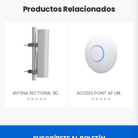
Productos Relacionados
ANTENA SECTORIAL 90-120 GRADOS 18DBI 4.9-5.97 GHZ 35DB CAMBIUM NETWORKS APMP5FA 2X CONECTOR RPSMA
ACCESS POINT AP UBIQUITI U6-PRO WIFI 6 802.11AX PRO DUAL BAND 2.4GHZ 573MBPS 5GHZ 4.8G UNIFI 4X4 MIMO 6DBI 1X GIGABIT ETHERNET POE+ 300 CLIENTES