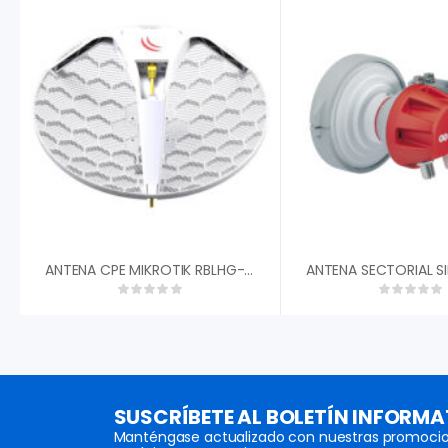
ANTENA CPE MIKROTIK RBLHG-5ND 24.5DBI 5GHZ PTP 316MW ROUTEROS L3
SUSCRÍBETE AL BOLETÍN INFORMA
Manténgase actualizado con nuestras promocio