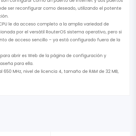
e son configurar como un puerto de Internet y dos puertos
ede ser reconfigurar como deseado, utilizando el potente
ión.
CPU le da acceso completo a la amplia variedad de
ionada por el versátil RouterOS sistema operativo, pero si
nto de acceso sencillo – ya está configurado fuera de la
ara abrir es Web de la página de configuración y
aseña para ella.
 650 MHz, nivel de licencia 4, tamaño de RAM de 32 MB,