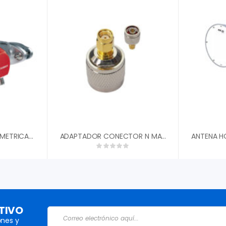
ANTENA SECTORIAL SIMETRICA RF ELEMENTS SHCC560 CARRIER CLASS DE 60░ 13.2 DBI 5180-6100 MHZ 2X N FEMALE CONECTORIZADA PARA AMBIENTES DE ALTO RUIDO
ADAPTADOR CONECTOR N MALE A SMA LANPRO LP-4610
TIVO
nes y