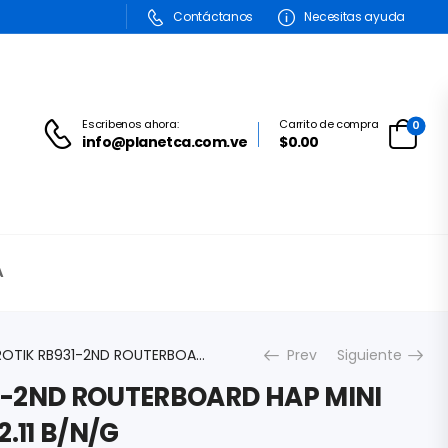
Contáctanos
Necesitas ayuda
Escribenos ahora:
Carrito de compra
0
info@planetca.com.ve
$0.00
A
MIKROTIK RB931-2ND ROUTERBOARD HAP MINI 2.4GHZ WI-FI 802.11 B/N/G
Prev
Siguiente
1-2ND ROUTERBOARD HAP MINI
2.11 B/N/G