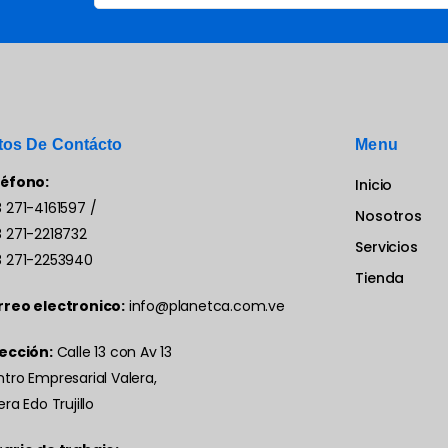
tos De Contácto
Menu
léfono:
Inicio
 271-4161597
/
Nosotros
 271-2218732
Servicios
 271-2253940
Tienda
rreo electronico:
info@planetca.com.ve
ección:
Calle 13 con Av 13
tro Empresarial Valera,
era Edo Trujillo