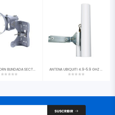
ANTENA HORN BLINDADA SECTORIAL SIMETRICA ALGCOM SH-5800-13-60-DP/ 4.9 Û 6.425 GHZ/ 13.6 DBI/ 60░/ DUAL POLARIDAD/ RPSMA HEMBRA
ANTENA UBIQUITI 4.9-5.9 GHZ AIRMAX AM-5G16-120 PARA ROCKET DUAL POLARIDAD
SUSCRIBIR