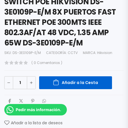
SWITCH POE HIKVISION DS-
3E0109P-E/M 8X PUERTOS FAST
ETHERNET POE 300MTS IEEE
802.3AF/AT 48 VDC, 1.35 AMP
65W DS-3E0109P-E/M
SKU:
DS-3E0109P-E/M
CATEGORÍA:
CCTV
MARCA:
Hikvision
( 0 Comentarios )
Añadir a la Cesta
Pedir más información.
Añadir a la lista de deseos