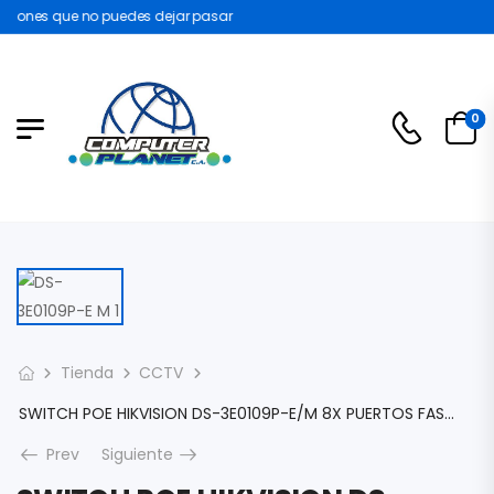
ones que no puedes dejar pasar
0
Tienda
CCTV
SWITCH POE HIKVISION DS-3E0109P-E/M 8X PUERTOS FAST ETHERNET POE 300MTS IEEE 802.3AF/AT 48 VDC, 1.35 AMP 65W DS-3E0109P-E/M
Prev
Siguiente