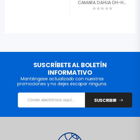
CAMARA DAHUA DH-HAC-T1A21N-0360B 4 EN 1 1/2,7 CMOS 1080P 2MP TIPO DOMO PLASTICO LENTE 3,6MM FOV 93░ DWDR IR 20M 12VDC 0,74AMP»
SUSCRÍBETE AL BOLETÍN
INFORMATIVO
Manténgase actualizado con nuestras
promociones y no dejes escapar ninguna.
SUSCRIBIR