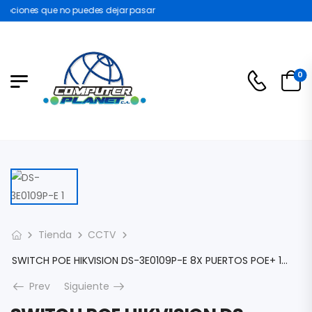
ociones que no puedes dejar pasar
0
Tienda
CCTV
SWITCH POE HIKVISION DS-3E0109P-E 8X PUERTOS POE+ 1X UPLINK 110W POE 300MTS 120W 48VAC 2.5AMP DS-3E0109P-E
Prev
Siguiente