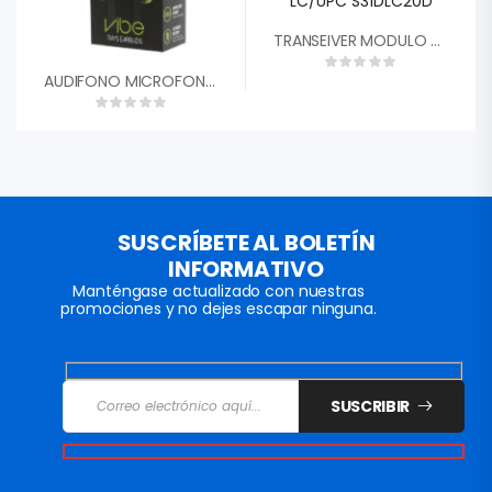
TRANSEIVER MODULO DE FIBRA OPTICA UBIQUITI SFP 1.25G 1310NM 20KM DUAL LC/UPC S31DLC20D
AUDIFONO MICROFONO UNNO TEKNOTWS VIBE HS7505BK INALAMBARICOS BLUETOOH 5.0 NEGRO
SUSCRÍBETE AL BOLETÍN
INFORMATIVO
Manténgase actualizado con nuestras
promociones y no dejes escapar ninguna.
SUSCRIBIR