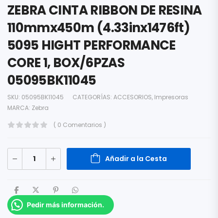
ZEBRA CINTA RIBBON DE RESINA
110mmx450m (4.33inx1476ft)
5095 HIGHT PERFORMANCE
CORE 1, BOX/6PZAS
05095BK11045
SKU:
05095BK11045
CATEGORÍAS:
ACCESORIOS
,
Impresoras
MARCA:
Zebra
( 0 Comentarios )
Añadir a la Cesta
Pedir más información.