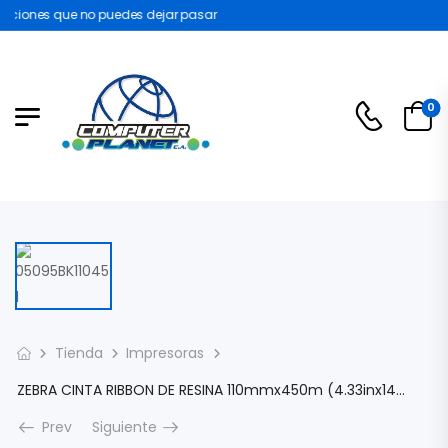
ciones que no puedes dejar pasar
0
Tienda
Impresoras
ZEBRA CINTA RIBBON DE RESINA 110mmx450m (4.33inx1476ft) 5095 HIGHT PERFORMANCE CORE 1, BOX/6PZAS 05095BK11045
Prev
Siguiente